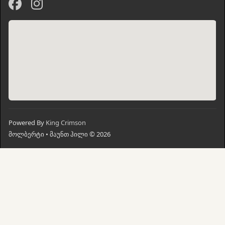
Powered By
King Crimson
მოლბერტი • მაუნთ ჰილი © 2026
მთავარი
ძებნა
კალათი